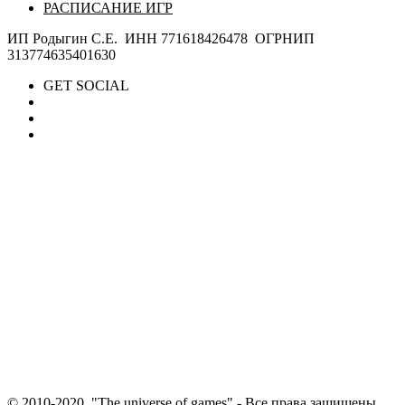
РАСПИСАНИЕ ИГР
ИП Родыгин С.Е. ИНН 771618426478 ОГРНИП
313774635401630
GET SOCIAL
© 2010-2020. "The universe of games" - Все права защищены